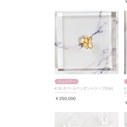
￥
ジュエリー
K18 オパールペンダント(トップのみ)
の
価格
￥250,000
￥