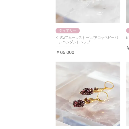
ジュエリー
K18WGムーンストーン/アコヤベビーパ
K
ールペンダントトップ
￥
価格
￥65,000