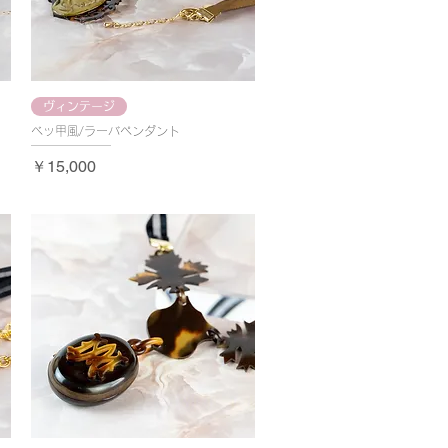
ヴィンテージ
ベッ甲風/ラーバペンダント
価格
￥15,000