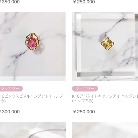
価格
価格
350,000
￥250,000
ジュエリー
ジュエリー
K18ピンクスピネルペンダント (トップ
K18アパタイトキャッツアイ ペンダン
み)
(トップのみ)
価格
価格
300,000
￥250,000