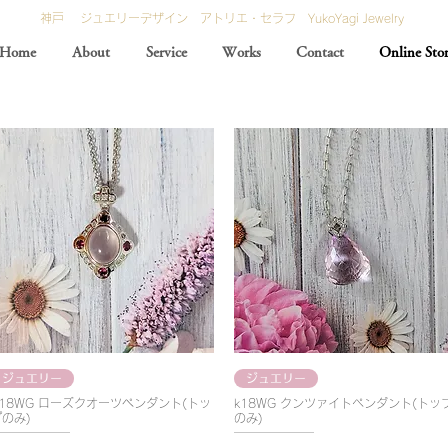
神戸 ジュエリーデザイン アトリエ・セラフ YukoYagi Jewelry
Home
About
Service
Works
Contact
Online Sto
ジュエリー
ジュエリー
K18WG ローズクオーツぺンダント(トッ
k18WG クンツァイトペンダント(トッ
のみ)
のみ)