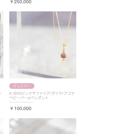
価格
￥250,000
ジュエリー
ト
K18YGピンクサファイア/ダイヤ/アコヤ
ベビーパールペンダント
価格
￥100,000