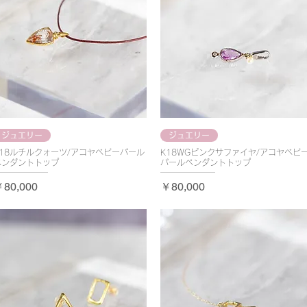
ジュエリー
ジュエリー
K18ルチルクォーツ/アコヤベビーパール
K18WGピンクサファイヤ/アコヤベビ
ペンダントトップ
パールペンダントトップ
価格
価格
80,000
￥80,000