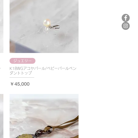
ジュエリー
ー
K18WGアコヤパール/ベビーパールペン
ダントトップ
価格
￥45,000