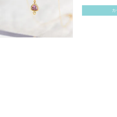
カ
022 by YukoYagi Jewelry アトリエセラフ
古物商許可証
兵庫県公安委員会第 6311320000