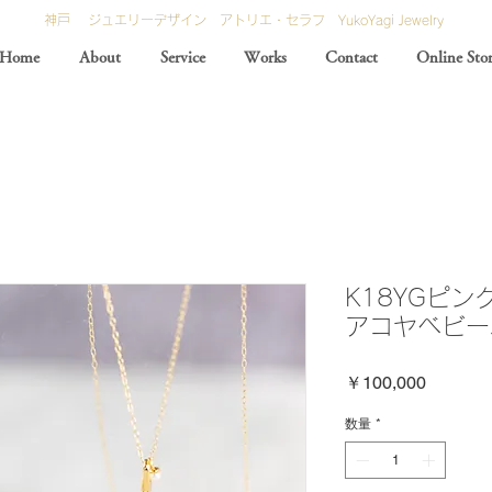
神戸 ジュエリーデザイン アトリエ・セラフ YukoYagi Jewelry
Home
About
Service
Works
Contact
Online Sto
K18YGピン
アコヤベビー
価
￥100,000
格
数量
*