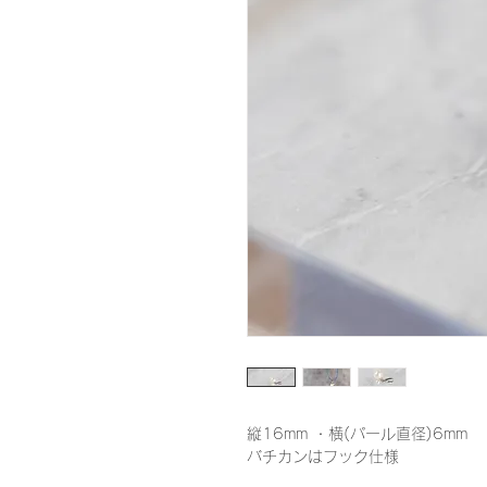
縦16mm ・横(パール直径)6mm 
バチカンはフック仕様