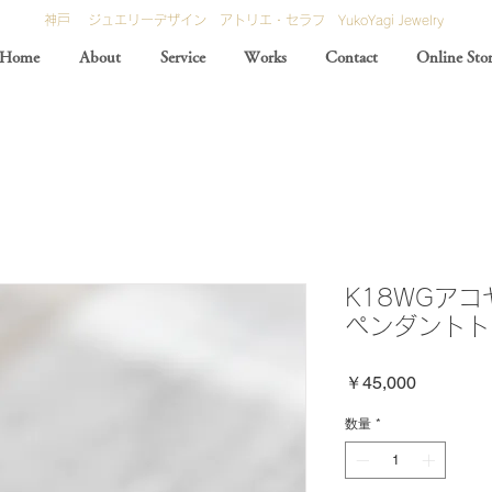
神戸 ジュエリーデザイン アトリエ・セラフ YukoYagi Jewelry
Home
About
Service
Works
Contact
Online Sto
K18WGア
ペンダントト
価
￥45,000
格
数量
*